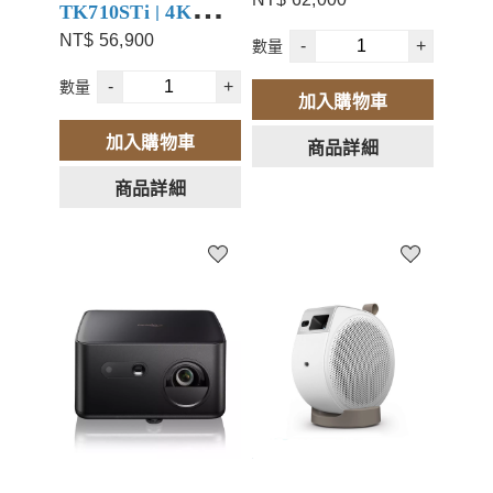
Android TV 小空間
貨附變壓器) 平行輸
TK710STi | 4K
追劇/遊戲首選
入
NT$ 56,900
-
+
數量
HDR 3200lm 雷射短
加入會員,輸入MJ500
折扣碼可以再領取
-
+
數量
焦遊戲投影機 雷射
加入購物車
$500元折價券
短焦 + Android TV
加入購物車
商品詳細
小空間追劇/遊戲首
商品詳細
選