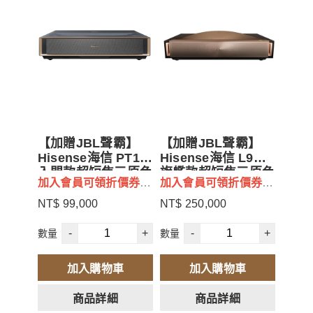
【加贈JBL聲霸】
【加贈JBL聲霸】
Hisense海信 PT1
Hisense海信 L9Q
入門款超短焦三原色
旗艦款超短焦三原色
加入會員可領折價券
加入會員可領折價券
雷射4K UHD投影機
雷射4K UHD投影機
$500
$500
2500流明
5000流明
NT$ 99,000
NT$ 250,000
若不需贈品可更換其他
-
+
-
+
數量
數量
產品 / 現金折價 (請再
來電或是官方LINE聯
加入購物車
加入購物車
繫討論)
商品詳細
商品詳細