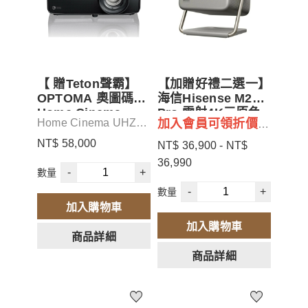
【 贈Teton聲霸】
【加贈好禮二選一】
OPTOMA 奧圖碼
海信Hisense M2
Home Cinema
Pro 雷射4K三原色
Home Cinema UHZ58
加入會員可領折價券
UHZ58 4K UHD 雙
RGB 智慧投影機 公
4K UHD 雙雷射投影機
雷射投影機 3,000
司貨保固3年
$500
NT$ 58,000
NT$ 36,900 - NT$
流明
3,000 流明
36,990
-
+
數量
加入會員再領券折價
-
+
數量
加入購物車
加入購物車
商品詳細
商品詳細