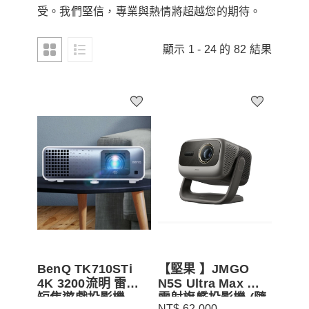
受。我們堅信，專業與熱情將超越您的期待。
顯示 1 - 24 的 82 結果
BenQ TK710STi
【堅果 】JMGO
4K 3200流明 雷射
N5S Ultra Max 三
短焦遊戲投影機
雷射旗艦投影機 (隨
NT$ 62,000