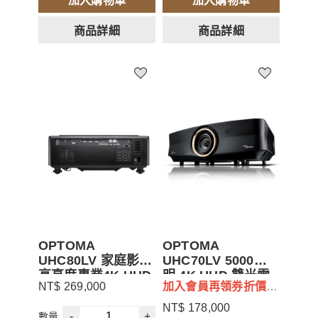
加入購物車
加入購物車
商品詳細
商品詳細
OPTOMA
OPTOMA
UHC80LV 家庭影院
UHC70LV 5000流
高亮度專業4K UHD
明 4K UHD 雙光雷
NT$ 269,000
加入會員再領券折價
雷射投影機
射家庭劇院投影機
$500 ,折扣代碼MJ500
NT$ 178,000
-
+
數量