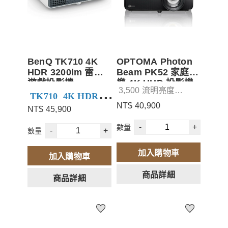
BenQ TK710 4K
OPTOMA Photon
HDR 3200lm 雷射
Beam PK52 家庭娛
遊戲投影機
樂 4K UHD 投影機-
3,500 流明亮度
睛嘆號
TK710 4K HDR
使用壽命長達3萬小時
NT$ 40,900
NT$ 45,900
3200lm 雷射遊戲投
加入會員可以再領取
持久耐用，小巧節省空
-
+
數量
$500元折價券
間輕鬆便利
-
+
數量
影機
加入會員再領券折價
加入購物車
以雷射新光源享受大
加入購物車
商品詳細
畫面遊戲與電影
商品詳細