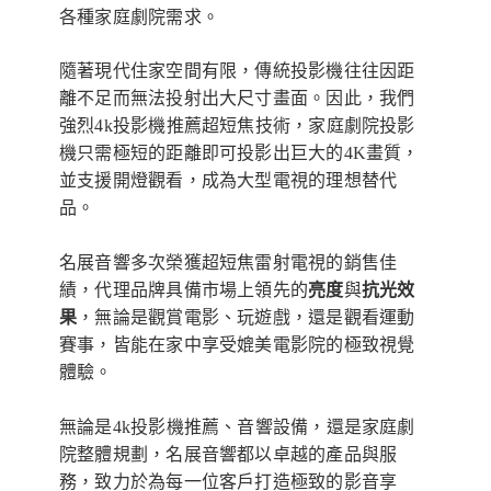
各種家庭劇院需求。
隨著現代住家空間有限，傳統投影機往往因距
離不足而無法投射出大尺寸畫面。因此，我們
強烈4k投影機推薦超短焦技術，家庭劇院投影
機只需極短的距離即可投影出巨大的4K畫質，
並支援開燈觀看，成為大型電視的理想替代
品。
名展音響多次榮獲超短焦雷射電視的銷售佳
績，代理品牌具備市場上領先的
亮度
與
抗光效
果
，無論是觀賞電影、玩遊戲，還是觀看運動
賽事，皆能在家中享受媲美電影院的極致視覺
體驗。
無論是4k投影機推薦、音響設備，還是家庭劇
院整體規劃，名展音響都以卓越的產品與服
務，致力於為每一位客戶打造極致的影音享