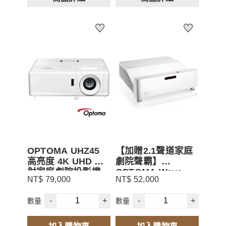
OPTOMA UHZ45
【加贈2.1聲道家庭
高亮度 4K UHD 雷
劇院聲霸】
射家庭劇院投影機
OPTOMA Wave
NT$ 79,000
NT$ 52,000
120U 輕巧型超短焦
家用投影機
-
+
-
+
數量
數量