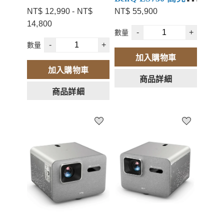
NT$ 12,990 - NT$
NT$ 55,900
YABER K2S 影廳級
議商務投影機
5,000 流明
14,800
4K旗艦投影機 可選72
加入會員領券再折價
LED 光源壽命長
-
+
數量
吋投影布幕組合/50吋
$500
達到 3 萬小時，
-
+
數量
攜帶幕/120吋支架幕
無須更換燈泡
加入購物車
98% Rec.709 色
加入購物車
商品詳細
域覆蓋率，精準
商品詳細
呈現精準的色彩
飽和度和精準度