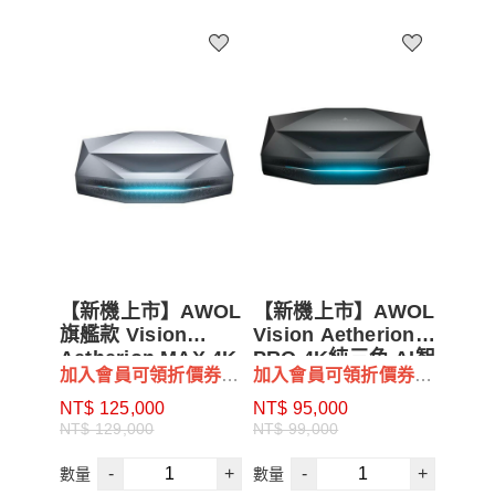
【新機上市】AWOL
【新機上市】AWOL
旗艦款 Vision
Vision Aetherion
Aetherion MAX 4K
PRO 4K純三色 AI智
加入會員可領折價券
加入會員可領折價券
超短焦三雷射AI智能
能超短焦投影機
$500
$500
投影電視 4100流明
NT$ 125,000
NT$ 95,000
亮度
NT$ 129,000
NT$ 99,000
-
+
-
+
數量
數量