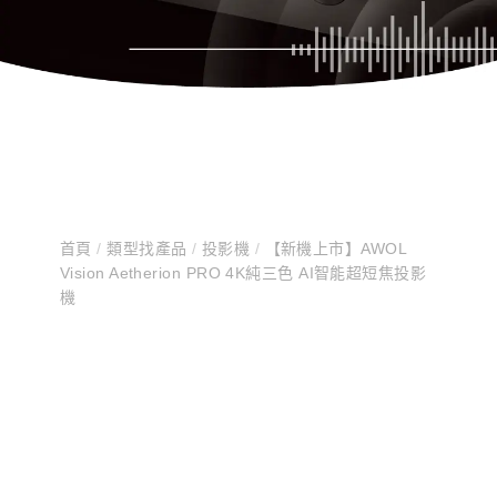
首頁
/
類型找產品
/
投影機
/
【新機上市】AWOL
Vision Aetherion PRO 4K純三色 AI智能超短焦投影
機