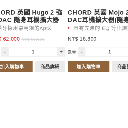
ORD 英國 Hugo 2 強
CHORD 英國 Mojo 
DAC 隨身耳機擴大器
DAC耳機擴大器(隨身
藍牙採用最高規的AptX
具有先進的 EQ 等化
快速充電只要四小時
電池容量加大
 62,000
NT$ 18,800
NT$ 69,800
最貼近屬於個人的風格音
-
+
-
樂
數量
加入購物車
商品詳細
加入購物車
商品