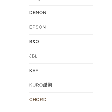
DENON
EPSON
B&O
JBL
KEF
KURO酷樂
CHORD