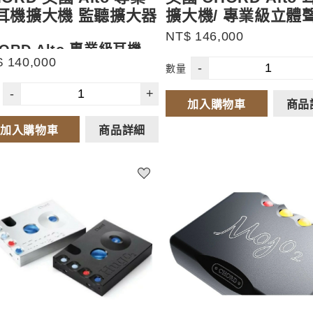
耳機擴大機 監聽擴大器
擴大機/ 專業級立體
能 專業擴大機
NT$ 146,000
ORD Alto 專業級耳機擴
 140,000
-
數量
機
的驅動能力 / 多重耳機輸出 / 專業
-
+
加入購物車
商品
接選項
級鋁材機身，耐用美觀
加入購物車
商品詳細