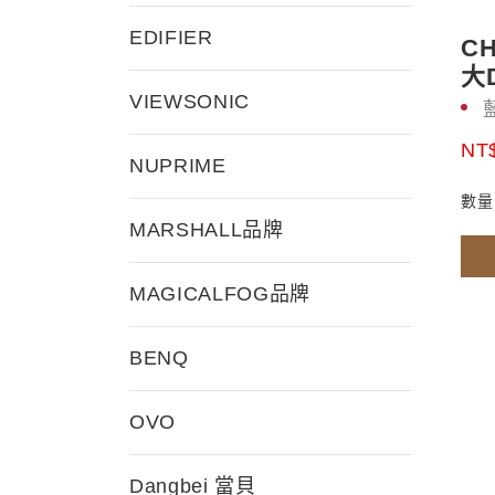
EDIFIER
CH
大
VIEWSONIC
NT$
NUPRIME
數量
MARSHALL品牌
MAGICALFOG品牌
BENQ
OVO
Dangbei 當貝