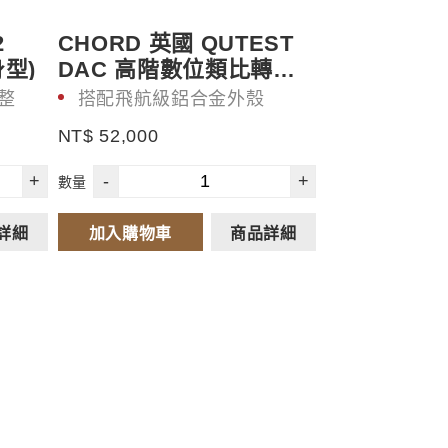
2
CHORD 英國 QUTEST
型)
DAC 高階數位類比轉換
器
調整
搭配飛航級鋁合金外殼
提供電路板穩固的保護與
NT$ 52,000
良好散熱
+
-
+
數量
詳細
加入購物車
商品詳細