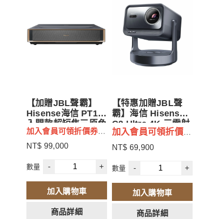
【加贈JBL聲霸】
【特惠加贈JBL聲
Hisense海信 PT1
霸】海信 Hisense
入門款超短焦三原色
C2 Ultra 4K 三雷射
加入會員可領折價券
加入會員可領折價券
雷射4K UHD投影機
投影機 內建安卓TV
$500
2500流明
系統
$500
NT$ 99,000
NT$ 69,900
若不需贈品可更換其他產
-
+
數量
-
+
數量
品 / 現金折價 (請再來電或
是官方LINE聯繫討論)
加入購物車
加入購物車
商品詳細
商品詳細