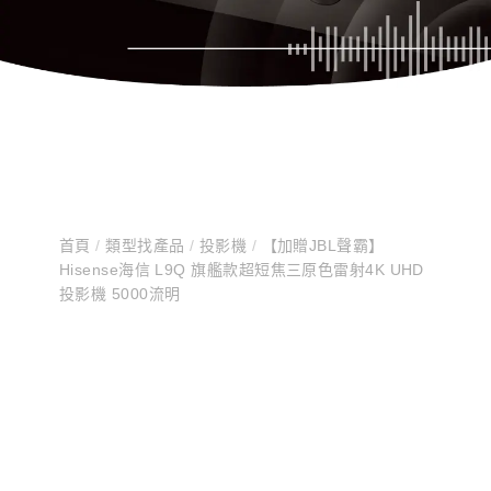
首頁
/
類型找產品
/
投影機
/
【加贈JBL聲霸】
Hisense海信 L9Q 旗艦款超短焦三原色雷射4K UHD
投影機 5000流明