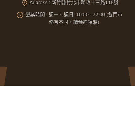
Address : 新竹縣竹北市縣政十三路118號
營業時間 : 週一 ~ 週日: 10:00 - 22:00 (各門市
略有不同，請預約視聽)
Designed by
GTUT
網站地圖
隱私權政策
營業人名稱 : 奈威科技有限公司
統一編號 : 53076422
本站最佳瀏覽環境請使用 Google Chrome、Firefox 或 Edge 以上版本