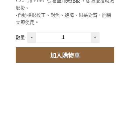
•-30° 到 +135° 從牆壁到
天花板
，想怎麼投就怎
麼投。
•自動梯形校正、對焦、避障、銀幕對齊，開機
立即使用。
-
+
數量
加入購物車