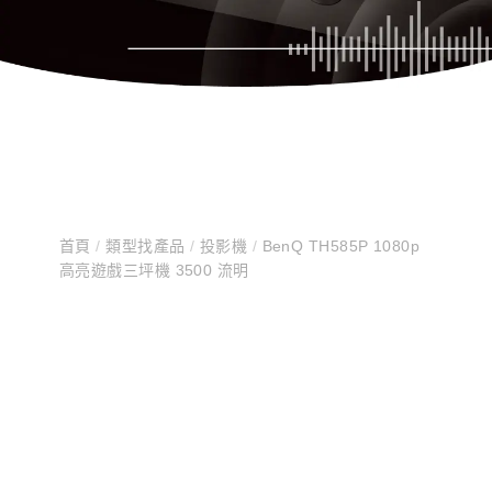
首頁
/
類型找產品
/
投影機
/
BenQ TH585P 1080p
高亮遊戲三坪機 3500 流明