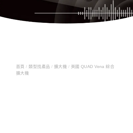
首頁
/
類型找產品
/
擴大機
/
英國 QUAD Vena 綜合
擴大機