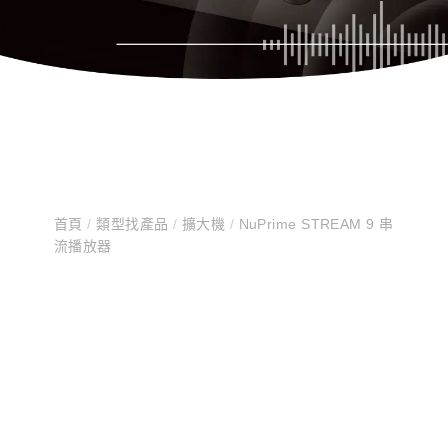
首頁
/
類型找產品
/
擴大機
/
NuPrime STREAM 9 串
流播放器