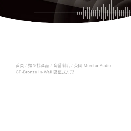
首頁
/
類型找產品
/
音響喇叭
/
英國 Monitor Audio
CP-Bronze In-Wall 嵌壁式方形