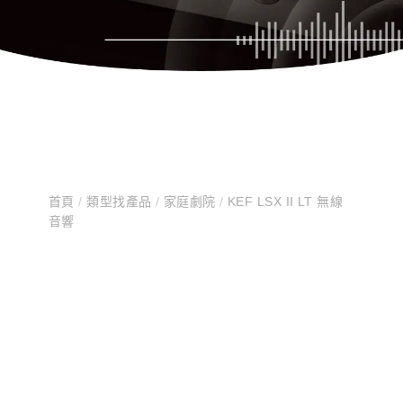
首頁
/
類型找產品
/
家庭劇院
/
KEF LSX II LT 無線
音響